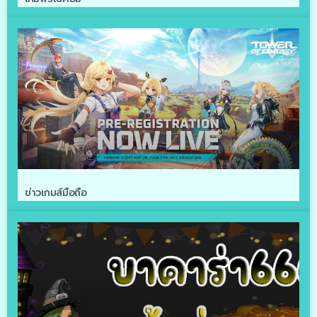
ข่าวเกมส์มือถือ