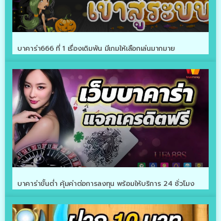
บาคาร่า666 ที่ 1 เรื่องเดิมพัน มีเกมให้เลือกเล่นมากมาย
บาคาร่าขั้นต่ำ คุ้มค่าต่อการลงทุน พร้อมให้บริการ 24 ชั่วโมง