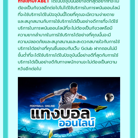
ทางเข้าUFABET
ได้ในปัจจุบันนี้อย่างดีที่สุดอยากที่จะไม่
ต้องเป็นกังวลอีกต่อไปไม่ได้ใช้บริการในการพนันออนไลน์
ที่จะใช้บริการได้ในปัจจุบันนี้โดยที่คุณจะมีความง่ายดาย
และสนุกสนานกับการใช้บริการได้เป็นอย่างดีการที่จะได้ใช้
บริการในการพนันออนไลน์ที่จะไม่ต้องเป็นกังวลหรือมี
ความยากลำบากในการใช้บริการได้อย่างที่คุณนั้นจะมี
ความปลอดภัยและสนุกสนานและสะดวกสบายใจกับการใช้
บริการได้อย่างที่คุณชื่นชอบกับเว็บ Gclub ฝากถอนไม่มี
ขั้นต่ำที่จะได้ใช้บริการได้ในปัจจุบันนี้อย่างดีที่สุดกับการใช้
บริการได้เป็นอย่างดีกับทางพนักงานจะไม่ต้องเป็นความ
หวังอีกต่อไป