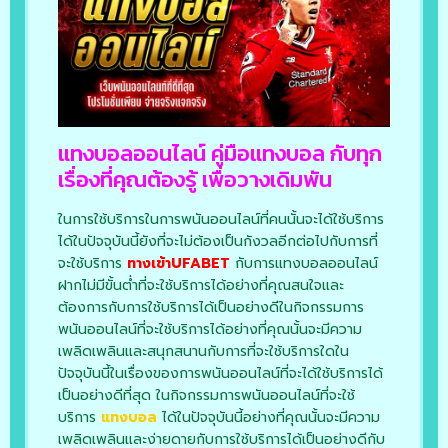
แทงบอลออนไลน์ คู่มือแทงบอล กับทุก
เรื่องที่คุณต้องรู้ เพื่อวางเดิมพัน
ในการใช้บริการในการพนันออนไลน์ที่คนนั้นจะได้ใช้บริการ
ได้ในปัจจุบันนี้ยังที่จะไม่ต้องเป็นกังวลอีกต่อไปกับการที่
จะใช้บริการ
ทางเข้าUFABET
กับการแทงบอลออนไลน์
ฝากไม่มีขั้นต่ำที่จะใช้บริการได้อย่างที่คุณสนใจและ
ต้องการกับการใช้บริการได้เป็นอย่างดีในกิจกรรมการ
พนันออนไลน์ที่จะใช้บริการได้อย่างที่คุณนั้นจะมีความ
เพลิดเพลินและสนุกสนานกับการที่จะใช้บริการใดใน
ปัจจุบันนี้ในเรื่องของการพนันออนไลน์ที่จะได้ใช้บริการได้
เป็นอย่างดีที่สุด ในกิจกรรมการพนันออนไลน์ที่จะใช้
บริการ
แทงบอล
ได้ในปัจจุบันนี้อย่างที่คุณนั้นจะมีความ
เพลิดเพลินและง่ายดายกับการใช้บริการได้เป็นอย่างดีกับ