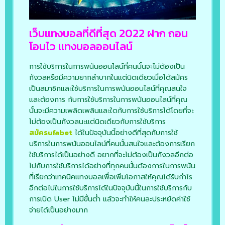
เว็บแทงบอลที่ดีที่สุด 2022 ฝาก ถอน
โอนไว แทงบอลออนไลน์
การใช้บริการในการพนันออนไลน์ที่คนนั้นจะไม่ต้องเป็น
กังวลหรือมีความยากลำบากในแต่นิดเดียวเมื่อได้สมัคร
เป็นสมาชิกและใช้บริการในการพนันออนไลน์ที่คุณสนใจ
และต้องการ กับการใช้บริการในการพนันออนไลน์ที่คุณ
นั้นจะมีความเพลิดเพลินและใดกับการใช้บริการได้โดยที่จะ
ไม่ต้องเป็นกังวลนะแต่นิดเดียวกับการใช้บริการ
สมัครufabet
ได้ในปัจจุบันนี้อย่างดีที่สุดกับการใช้
บริการในการพนันออนไลน์ที่คนนั้นสนใจและต้องการเรียก
ใช้บริการได้เป็นอย่างดี อยากที่จะไม่ต้องเป็นกังวลอีกต่อ
ไปกับการใช้บริการได้อย่างที่ทุกคนนั้นต้องการในการพนัน
ที่เรียกว่าเทคนิคแทงบอลเพื่อเพิ่มโอกาสให้คุณได้รับกำไร
อีกต่อไปในการใช้บริการได้ในปัจจุบันนี้ในการใช้บริการกับ
การเปิด User ไม่มีขั้นต่ำ แล้วจะทำให้คนละประหยัดค่าใช้
จ่ายได้เป็นอย่างมาก