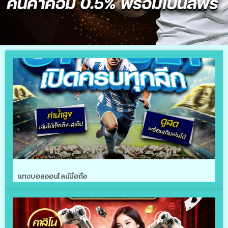
แทงบอลออนไลน์มือถือ