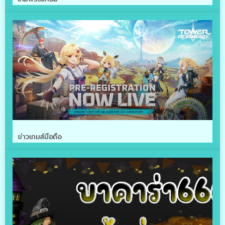
ข่าวเกมส์มือถือ