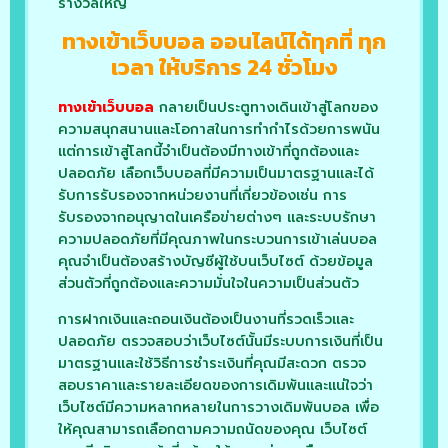
รางวัลใหญ่
ทางเข้าเว็บบอล ออนไลน์ได้ทุกที่ ทุก
เวลา ให้บริการ 24 ชั่วโมง
ทางเข้าเว็บบอล
กลายเป็นประตูทางเดินเข้าสู่โลกของ
ความสนุกสนานและโอกาสในการทำกำไรด้วยการพนัน
แต่การเข้าสู่โลกนี้จำเป็นต้องมีทางเข้าที่ถูกต้องและ
ปลอดภัย เลือกเว็บบอลที่มีความเป็นมาตรฐานและได้
รับการรับรองจากหน่วยงานที่เกี่ยวข้องเช่น การ
รับรองจากอนุญาตในเครือข่ายต่างๆ และระบบรักษา
ความปลอดภัยที่มีคุณภาพในกระบวนการเข้าเล่นบอล
คุณจำเป็นต้องสร้างบัญชีผู้ใช้บนเว็บไซต์ ด้วยข้อมูล
ส่วนตัวที่ถูกต้องและความมั่นใจในความเป็นส่วนตัว
การฝากเงินและถอนเงินต้องเป็นงานที่รวดเร็วและ
ปลอดภัย ตรวจสอบว่าเว็บไซต์นั้นมีระบบการเงินที่เป็น
มาตรฐานและใช้วิธีการชำระเงินที่คุณมีสะดวก ตรวจ
สอบราคาและรายละเอียดของการเดิมพันและแน่ใจว่า
เว็บไซต์มีความหลากหลายในการวางเดิมพันบอล เพื่อ
ให้คุณสามารถเลือกตามความถนัดของคุณ เว็บไซต์