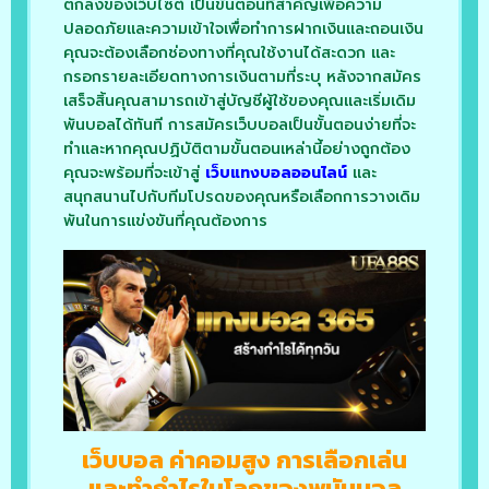
ตกลงของเว็บไซต์ เป็นขั้นตอนที่สำคัญเพื่อความ
ปลอดภัยและความเข้าใจเพื่อทำการฝากเงินและถอนเงิน
คุณจะต้องเลือกช่องทางที่คุณใช้งานได้สะดวก และ
กรอกรายละเอียดทางการเงินตามที่ระบุ หลังจากสมัคร
เสร็จสิ้นคุณสามารถเข้าสู่บัญชีผู้ใช้ของคุณและเริ่มเดิม
พันบอลได้ทันที การสมัครเว็บบอลเป็นขั้นตอนง่ายที่จะ
ทำและหากคุณปฏิบัติตามขั้นตอนเหล่านี้อย่างถูกต้อง
คุณจะพร้อมที่จะเข้าสู่
เว็บแทงบอลออนไลน์
และ
สนุกสนานไปกับทีมโปรดของคุณหรือเลือกการวางเดิม
พันในการแข่งขันที่คุณต้องการ
เว็บบอล ค่าคอมสูง การเลือกเล่น
และทำกำไรในโลกของพนันบอล