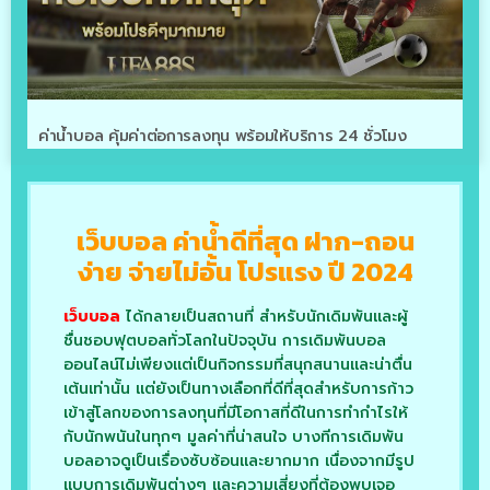
ค่าน้ำบอล คุ้มค่าต่อการลงทุน พร้อมให้บริการ 24 ชั่วโมง
เว็บบอล ค่าน้ำดีที่สุด ฝาก-ถอน
ง่าย จ่ายไม่อั้น โปรแรง ปี 2024
เว็บบอล
ได้กลายเป็นสถานที่ สำหรับนักเดิมพันและผู้
ชื่นชอบฟุตบอลทั่วโลกในปัจจุบัน การเดิมพันบอล
ออนไลน์ไม่เพียงแต่เป็นกิจกรรมที่สนุกสนานและน่าตื่น
เต้นเท่านั้น แต่ยังเป็นทางเลือกที่ดีที่สุดสำหรับการก้าว
เข้าสู่โลกของการลงทุนที่มีโอกาสที่ดีในการทำกำไรให้
กับนักพนันในทุกๆ มูลค่าที่น่าสนใจ บางทีการเดิมพัน
บอลอาจดูเป็นเรื่องซับซ้อนและยากมาก เนื่องจากมีรูป
แบบการเดิมพันต่างๆ และความเสี่ยงที่ต้องพบเจอ