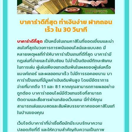
บาคาร่าดีที่สุด ทำเงินง่าย ฝากถอน
เร็ว ใน 30 วินาที
บาคาร่าดีที่สุด
เป็นหนึ่งในเกมคาสิโนที่ยอดเยี่ยมและน่า
สนใจที่สุดในวงการการพนันออนไลน์และแบบสด มี
หลายเหตุผลที่ทำให้บาคาร่าเป็นเกมที่ดีที่สุด บาคาร่ามี
กฎเล่นที่ง่ายและไม่ซับซ้อน ไม่จำเป็นต้องมีทักษะพิเศษ
ในการเล่น ผู้เล่นเพียงแทงเดิมพันในผลของผู้เล่นหรือ
แบงค์เกอร์ และผลออกมาเร็ว ไม่มีการรอคอยนาน บา
คาร่าเป็นเกมที่มีมูลค่าเงินเดิมพันสูง โดยมีอัตราการ
จ่ายที่มากถึง 1:1 และ 8:1 หากคุณสามารถทายผลอย่าง
ถูกต้อง บาคาร่าออนไลน์มีตัวแทนจริงที่สามารถ
ติดตามและสื่อสารผ่านกล้องเว็บแคม นี่ทำให้คุณ
สามารถเล่นแบบสดและสัมผัสบรรยากาศของคาสิโนแท้
ในบ้านของคุณ
เว็บไซต์บาคาร่าที่น่าเชื่อถือมักมีระบบรักษาความ
ปลอดภัยที่ดี และให้ความสำคัญกับความเป็นภาพ