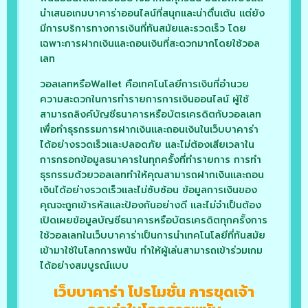
นำเสนอเกมบาคาร่าออนไลน์ที่สนุกและน่าตื่นเต้น แต่ยัง
มีการบริการทางการเงินที่ทันสมัยและรวดเร็ว โดย
เฉพาะการฝากเงินและถอนเงินที่สะดวกมากโดยใช้วอล
เลท
วอลเลทหรือWallet คือเทคโนโลยีการเงินที่อำนวย
ความสะดวกในการทำรายการการเงินออนไลน์ ผู้ใช้
สามารถลิงค์บัญชีธนาคารหรือบัตรเครดิตกับวอลเลท
เพื่อทำธุรกรรมการฝากเงินและถอนเงินในเว็บบาคาร่า
ได้อย่างรวดเร็วและปลอดภัย และไม่ต้องเสียเวลาใน
การกรอกข้อมูลธนาคารในทุกครั้งที่ทำรายการ การทำ
ธุรกรรมด้วยวอลเลททำให้คุณสามารถฝากเงินและถอน
เงินได้อย่างรวดเร็วและไม่ซับซ้อน ข้อมูลการเงินของ
คุณจะถูกเข้ารหัสและป้องกันอย่างดี และไม่จำเป็นต้อง
เปิดเผยข้อมูลบัญชีธนาคารหรือบัตรเครดิตทุกครั้งการ
ใช้วอลเลทในเว็บบาคาร่าเป็นการนำเทคโนโลยีที่ทันสมัย
เข้ามาใช้ในโลกการพนัน ทำให้ผู้เล่นสามารถเข้าร่วมเกม
ได้อย่างสมบูรณ์แบบ
เว็บบาคาร่า โปรโมชั่น การขุดเจ้า