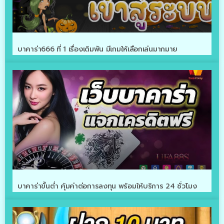
บาคาร่า666 ที่ 1 เรื่องเดิมพัน มีเกมให้เลือกเล่นมากมาย
บาคาร่าขั้นต่ำ คุ้มค่าต่อการลงทุน พร้อมให้บริการ 24 ชั่วโมง