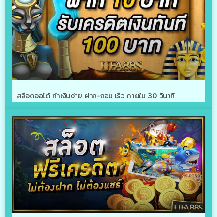
สล็อตออโต้ ทำเงินง่าย ฝาก-ถอน เร็ว ภายใน 30 วินาที