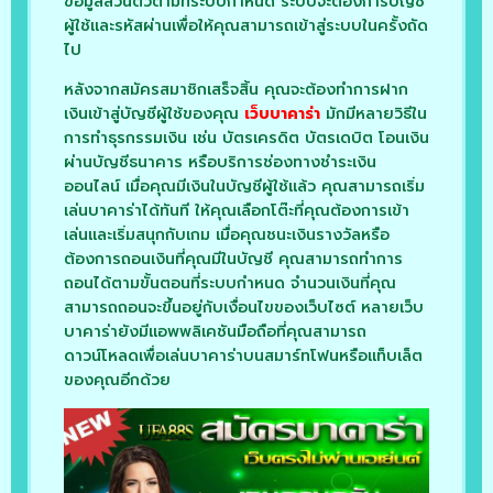
ข้อมูลส่วนตัวตามที่ระบบกำหนด ระบบจะต้องการบัญชี
ผู้ใช้และรหัสผ่านเพื่อให้คุณสามารถเข้าสู่ระบบในครั้งถัด
ไป
หลังจากสมัครสมาชิกเสร็จสิ้น คุณจะต้องทำการฝาก
เงินเข้าสู่บัญชีผู้ใช้ของคุณ
เว็บบาคาร่า
มักมีหลายวิธีใน
การทำธุรกรรมเงิน เช่น บัตรเครดิต บัตรเดบิต โอนเงิน
ผ่านบัญชีธนาคาร หรือบริการช่องทางชำระเงิน
ออนไลน์ เมื่อคุณมีเงินในบัญชีผู้ใช้แล้ว คุณสามารถเริ่ม
เล่นบาคาร่าได้ทันที ให้คุณเลือกโต๊ะที่คุณต้องการเข้า
เล่นและเริ่มสนุกกับเกม เมื่อคุณชนะเงินรางวัลหรือ
ต้องการถอนเงินที่คุณมีในบัญชี คุณสามารถทำการ
ถอนได้ตามขั้นตอนที่ระบบกำหนด จำนวนเงินที่คุณ
สามารถถอนจะขึ้นอยู่กับเงื่อนไขของเว็บไซต์ หลายเว็บ
บาคาร่ายังมีแอพพลิเคชันมือถือที่คุณสามารถ
ดาวน์โหลดเพื่อเล่นบาคาร่าบนสมาร์ทโฟนหรือแท็บเล็ต
ของคุณอีกด้วย