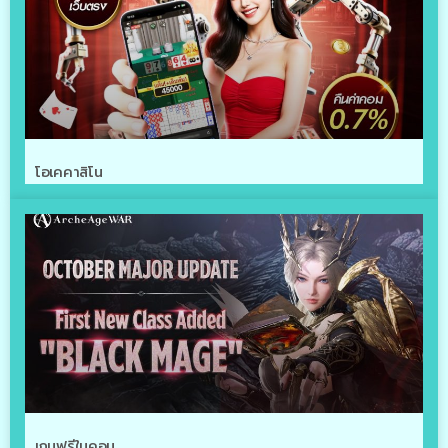
โอเคคาสิโน
เกมฟรีในคอม