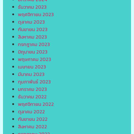
ธันวาคม 2023
พฤศจิกายน 2023
ตุลาคม 2023
กันยายน 2023
สิงหาคม 2023
กรกฎาคม 2023
มิถุนายน 2023
พฤษภาคม 2023
เมษายน 2023
มีนาคม 2023
กุมภาพันธ์ 2023
มกราคม 2023
ธันวาคม 2022
พฤศจิกายน 2022
ตุลาคม 2022
กันยายน 2022
สิงหาคม 2022