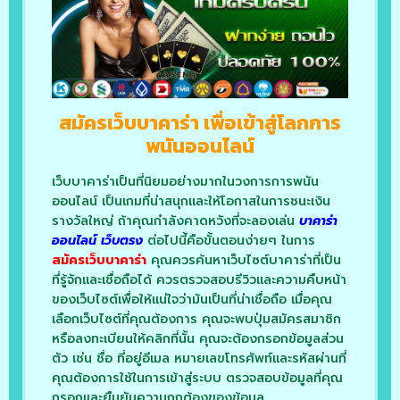
สมัครเว็บบาคาร่า เพื่อเข้าสู่โลกการ
พนันออนไลน์
เว็บบาคาร่าเป็นที่นิยมอย่างมากในวงการการพนัน
ออนไลน์ เป็นเกมที่น่าสนุกและให้โอกาสในการชนะเงิน
รางวัลใหญ่ ถ้าคุณกำลังคาดหวังที่จะลองเล่น
บาคาร่า
ออนไลน์ เว็บตรง
ต่อไปนี้คือขั้นตอนง่ายๆ ในการ
สมัครเว็บบาคาร่า
คุณควรค้นหาเว็บไซต์บาคาร่าที่เป็น
ที่รู้จักและเชื่อถือได้ ควรตรวจสอบรีวิวและความคืบหน้า
ของเว็บไซต์เพื่อให้แน่ใจว่ามันเป็นที่น่าเชื่อถือ เมื่อคุณ
เลือกเว็บไซต์ที่คุณต้องการ คุณจะพบปุ่มสมัครสมาชิก
หรือลงทะเบียนให้คลิกที่นั้น คุณจะต้องกรอกข้อมูลส่วน
ตัว เช่น ชื่อ ที่อยู่อีเมล หมายเลขโทรศัพท์และรหัสผ่านที่
คุณต้องการใช้ในการเข้าสู่ระบบ ตรวจสอบข้อมูลที่คุณ
กรอกและยืนยันความถูกต้องของข้อมูล