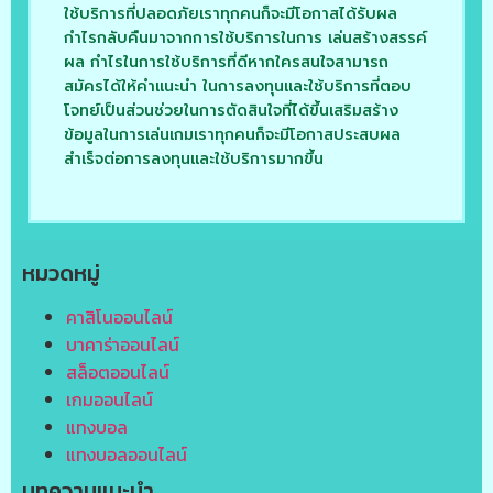
ใช้บริการที่ปลอดภัยเราทุกคนก็จะมีโอกาสได้รับผล
กำไรกลับคืนมาจากการใช้บริการในการ เล่นสร้างสรรค์
ผล กำไรในการใช้บริการที่ดีหากใครสนใจสามารถ
สมัครได้ให้คำแนะนำ ในการลงทุนและใช้บริการที่ตอบ
โจทย์เป็นส่วนช่วยในการตัดสินใจที่ได้ขึ้นเสริมสร้าง
ข้อมูลในการเล่นเกมเราทุกคนก็จะมีโอกาสประสบผล
สำเร็จต่อการลงทุนและใช้บริการมากขึ้น
หมวดหมู่
คาสิโนออนไลน์
บาคาร่าออนไลน์
สล็อตออนไลน์
เกมออนไลน์
แทงบอล
แทงบอลออนไลน์
บทความแนะนำ