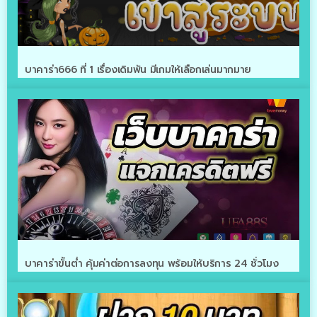
บาคาร่า666 ที่ 1 เรื่องเดิมพัน มีเกมให้เลือกเล่นมากมาย
บาคาร่าขั้นต่ำ คุ้มค่าต่อการลงทุน พร้อมให้บริการ 24 ชั่วโมง