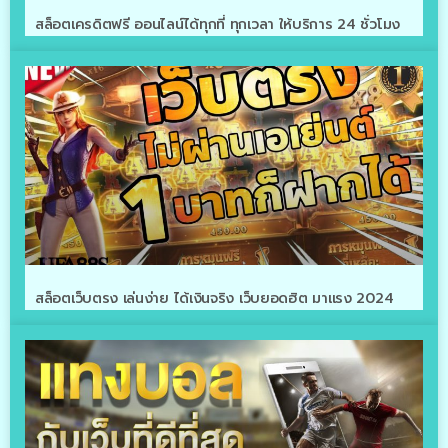
สล็อตเครดิตฟรี ออนไลน์ได้ทุกที่ ทุกเวลา ให้บริการ 24 ชั่วโมง
สล็อตเว็บตรง เล่นง่าย ได้เงินจริง เว็บยอดฮิต มาแรง 2024