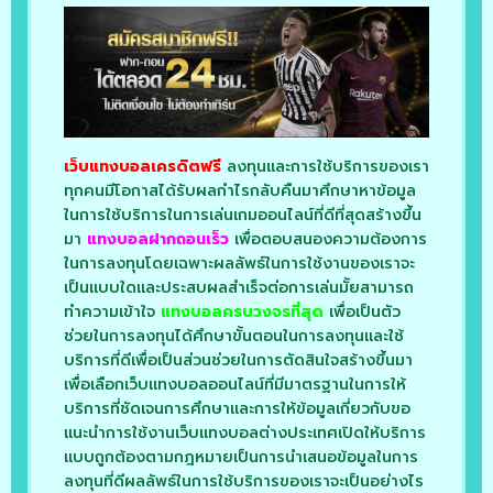
เว็บแทงบอลเครดิตฟรี
ลงทุนและการใช้บริการของเรา
ทุกคนมีโอกาสได้รับผลกำไรกลับคืนมาศึกษาหาข้อมูล
ในการใช้บริการในการเล่นเกมออนไลน์ที่ดีที่สุดสร้างขึ้น
มา
แทงบอลฝากถอนเร็ว
เพื่อตอบสนองความต้องการ
ในการลงทุนโดยเฉพาะผลลัพธ์ในการใช้งานของเราจะ
เป็นแบบใดและประสบผลสำเร็จต่อการเล่นมั้ยสามารถ
ทำความเข้าใจ
แทงบอลครบวงจรที่สุด
เพื่อเป็นตัว
ช่วยในการลงทุนได้ศึกษาขั้นตอนในการลงทุนและใช้
บริการที่ดีเพื่อเป็นส่วนช่วยในการตัดสินใจสร้างขึ้นมา
เพื่อเลือกเว็บแทงบอลออนไลน์ที่มีมาตรฐานในการให้
บริการที่ชัดเจนการศึกษาและการให้ข้อมูลเกี่ยวกับขอ
แนะนำการใช้งานเว็บแทงบอลต่างประเทศเปิดให้บริการ
แบบถูกต้องตามกฎหมายเป็นการนำเสนอข้อมูลในการ
ลงทุนที่ดีผลลัพธ์ในการใช้บริการของเราจะเป็นอย่างไร