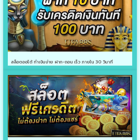
สล็อตออโต้ ทำเงินง่าย ฝาก-ถอน เร็ว ภายใน 30 วินาที