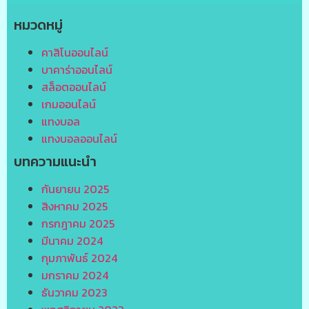
หมวดหมู่
คาสิโนออนไลน์
บาคาร่าออนไลน์
สล็อตออนไลน์
เกมออนไลน์
แทงบอล
แทงบอลออนไลน์
บทความแนะนำ
กันยายน 2025
สิงหาคม 2025
กรกฎาคม 2025
มีนาคม 2024
กุมภาพันธ์ 2024
มกราคม 2024
ธันวาคม 2023