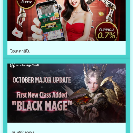
โอเคคาสิโน
เกมฟรีในคอม