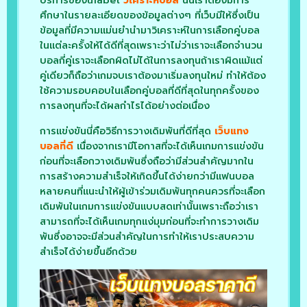
บริการของufabet
วิเคราะห์บอล
นั้นเราต้องมีการ
ศึกษาในรายละเอียดของข้อมูลต่างๆ ที่เว็บมีให้ซึ่งเป็น
ข้อมูลที่มีความแม่นยำนำมาวิเคราะห์ในการเลือกคู่บอล
ในแต่ละครั้งให้ได้ดีที่สุดเพราะว่าไม่ว่าเราจะเลือกจำนวน
บอลกี่คู่เราจะเลือกผิดไม่ได้ในการลงทุนถ้าเราผิดแม้แต่
คู่เดียวก็ถือว่าเกมจบเราต้องมาเริ่มลงทุนใหม่ ทำให้ต้อง
ใช้ความรอบคอบในเลือกคู่บอลที่ดีที่สุดในทุกครั้งของ
การลงทุนที่จะได้ผลกำไรได้อย่างต่อเนื่อง
การแข่งขันนี่คือวิธีการวางเดิมพันที่ดีที่สุด
เว็บแทง
บอลที่ดี
เนื่องจากเรามีโอกาสที่จะได้เห็นเกมการแข่งขัน
ก่อนที่จะเลือกวางเดิมพันซึ่งถือว่ามีส่วนสำคัญมากใน
การสร้างความสำเร็จให้เกิดขึ้นได้ง่ายกว่ามีแฟนบอล
หลายคนที่แนะนำให้ผู้เข้าร่วมเดิมพันทุกคนควรที่จะเลือก
เดิมพันในเกมการแข่งขันแบบสดเท่านั้นเพราะถือว่าเรา
สามารถที่จะได้เห็นเกมทุกแง่มุมก่อนที่จะทำการวางเดิม
พันซึ่งอาจจะมีส่วนสำคัญในการทำให้เราประสบความ
สำเร็จได้ง่ายขึ้นอีกด้วย