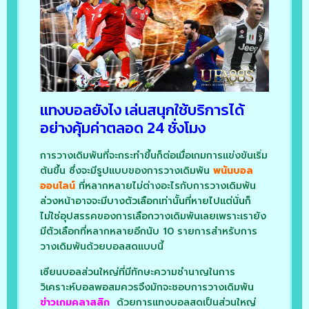
แทงบอลยังไง เล่นสนุกใช้บริการได้
อย่างคุ้มค่าตลอด 24 ชั่งโมง
การวางเดิมพันที่จะกระทำขึ้นก็ต่อเมื่อเกมการแข่งขันเริ่ม
ต้นขึ้น ซึ่งจะมีรูปแบบของการวางเดิมพัน
พนันบอล
ออนไลน์
ที่หลากหลายไม่ต่างอะไรกับการวางเดิมพัน
ล่วงหน้าอาจจะมีบางตัวเลือกเท่านั้นที่หายไปแต่นั่นก็
ไม่ใช่อุปสรรคของการเลือกวางเดิมพันเลยเพราะเรายัง
มีตัวเลือกที่หลากหลายอีกนับ 10 รายการสำหรับการ
วางเดิมพันด้วยบอลสดแบบนี้
เซียนบอลส่วนใหญ่ที่มีทักษะความชำนาญในการ
วิเคราะห์บอลพอสมควรจึงมักจะชอบการวางเดิมพัน
ข่าวเกมคลาสสิก
ด้วยการแทงบอลสดเป็นส่วนใหญ่