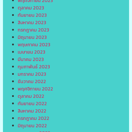
พฤศจิกายน 2023
ตุลาคม 2023
กันยายน 2023
สิงหาคม 2023
กรกฎาคม 2023
มิถุนายน 2023
พฤษภาคม 2023
เมษายน 2023
มีนาคม 2023
กุมภาพันธ์ 2023
มกราคม 2023
ธันวาคม 2022
พฤศจิกายน 2022
ตุลาคม 2022
กันยายน 2022
สิงหาคม 2022
กรกฎาคม 2022
มิถุนายน 2022