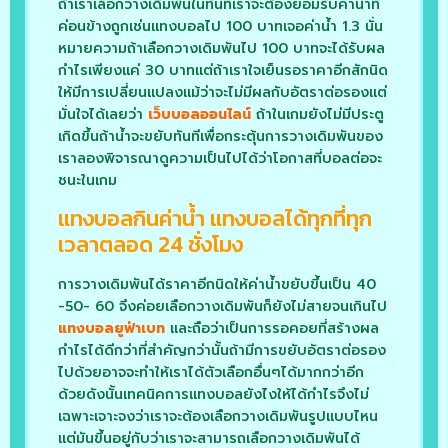
ถ้าเราเลือกวางเดิมพันในทันทีเราจะต้องยอมรับค่าน้ำที่
ค่อนข้างถูกเช่นแทงบอลไป 100 บาทเจอค่าน้ำ 1.3 นั่น
หมายความถ้าเลือกวางเดิมพันไป 100 บาทจะได้รับผล
กำไรเพียงแค่ 30 บาทแต่ถ้าเราใจเย็นรอราคาอีกสักนิด
ให้มีการเปลี่ยนแปลงแม้ว่าจะไม่มีผลกับอัตราต่อรองแต่
มั่นใจได้เลยว่า
เว็บบอลออนไลน์
ถ้าในเกมยังไม่มีประตู
เกิดขึ้นถ้าน้ำจะขยับทันทีเพื่อกระตุ้นการวางเดิมพันของ
เราลองพิจารณาดูความเป็นไปได้ว่าโอกาสที่บอลต่อจะ
ชนะในเกม
แทงบอลกินค่าน้ำ แทงบอลได้ทุกที่ทุก
เวลาตลอด 24 ชั่งโมง
การวางเดิมพันได้ราคาอีกนิดให้ค่าน้ำขยับขึ้นเป็น 40
-50- 60 จึงค่อยเลือกวางเดิมพันก็ยังไม่สายจนเกินไป
แทงบอลยูฟ่าเบท
และถือว่าเป็นการรอคอยที่สร้างผล
กำไรได้ดีกว่าที่สำคัญกว่านั้นถ้ามีการขยับอัตราต่อรอง
ไปด้วยอาจจะทำให้เราได้ตัวเลือกอื่นๆได้มากกว่าอีก
ด้วยดังนั้นเทคนิคการแทงบอลยังไงให้ได้กําไรจึงไม่
เฉพาะเจาะจงว่าเราจะต้องเลือกวางเดิมพันรูปแบบไหน
แต่มันขึ้นอยู่กับว่าเราจะสามารถเลือกวางเดิมพันได้