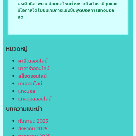
ประสิทธิภาพมากน้อยแค่ไหนต่างหากยิ่งถ้าเรามีทุนและ
มีโอกาสได้รับชมเกมการแข่งขันฟุตบอลการแทงบอล
สด
หมวดหมู่
คาสิโนออนไลน์
บาคาร่าออนไลน์
สล็อตออนไลน์
เกมออนไลน์
แทงบอล
แทงบอลออนไลน์
บทความแนะนำ
กันยายน 2025
สิงหาคม 2025