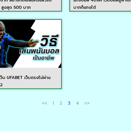
าท สมาชิกใหม่สมัครแล้วรับ
แทงบอล 4ตังค์ เว็บบอลยูฟ่าเบท
 สูงสุด 500 บาท
บาทก็แทงได้
เว็บ UFABET เว็บตรงไม่ผ่าน
22
<<
1
2
3
4
>>