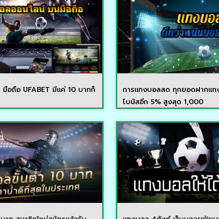
มือถือ UFABET มีแค่ 10 บาทก็
การแทงบอลสด ทุกยอดฝากแทง
โบนัสอีก 5% สูงสุด 1,000