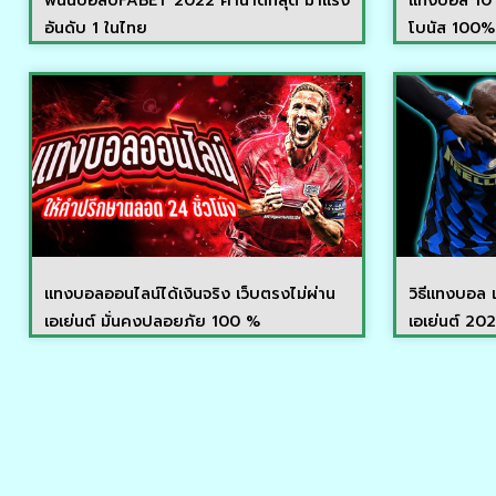
พนันบอลUFABET 2022 ค่าน้ำดีที่สุด มาแรง
แทงบอล 10 บ
อันดับ 1 ในไทย
โบนัส 100%
แทงบอลออนไลน์ได้เงินจริง เว็บตรงไม่ผ่าน
วิธีแทงบอล 
เอเย่นต์ มั่นคงปลอยภัย 100 %
เอเย่นต์ 20