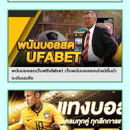
พนันบอลสดเว็บฟรีufabet เว็บพนันบอลออนไลน์ชั้นนำ
ระดับเอเชีย