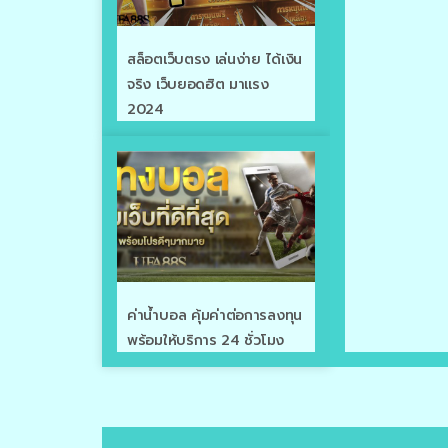
สล็อตเว็บตรง เล่นง่าย ได้เงิน
จริง เว็บยอดฮิต มาแรง
2024
ค่าน้ำบอล คุ้มค่าต่อการลงทุน
พร้อมให้บริการ 24 ชั่วโมง