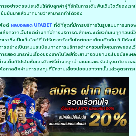
รอย่างตรงประเด็นให้กับลูกค้าผู้ที่รักในการเดิมพันเว็บไซต์ของเราเป
การยืนยันมาแล้วมากมายว่าสามารถทำได้จริง
บไซต์
ผลบอลสด UFABET
ที่ดีที่สุดที่มีการบริการในรูปแบบการแทง
ลือกจากเว็บไซต์ต่างๆที่มีการบริการในลักษณะเดียวกันในทุกๆวันนี้วัน
งเราซึ่งเป็นเว็บไซต์ที่ ได้รับรางวัลเว็บไซต์ยอดเยี่ยมติดกัน 5 ปีซ้อน
การอย่างเป็นระบบระเบียบทางการบริการต่างๆรวมทั้งคุณภาพของเว
การสอดแทรกในเรื่องของเทคโนโลยีที่จะสามารถบอกประโยชน์และผลก
อย่างเต็มที่โปรโมชั่นเครดิตฟรีต่างๆถูกนำเสนอและปรับปรุงมาโดยตลอด
รับโอกาสดีๆผ่านการลงทุนที่มีความเสี่ยงน้อยนอกจากนั้นแล้วสูตรการเ