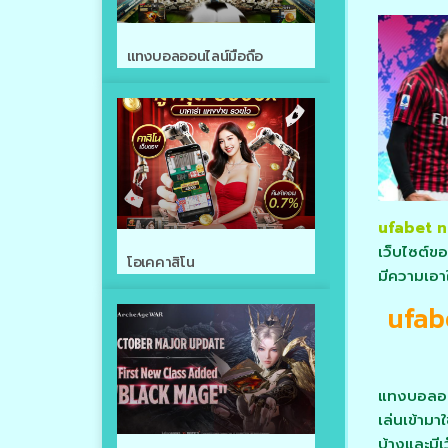
แทงบอลออนไลน์มือถือ
ufabet ทา
เว็บไซต์ข
โอเคคาสิโน
มีความเอา
ufabe
แทงบอลออ
เล่นเข้าม
บ้างและมีเ