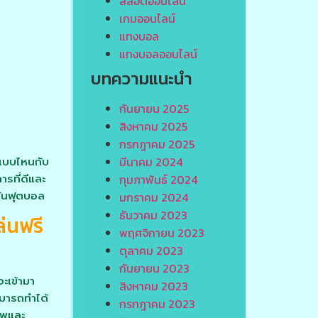
สล็อตออนไลน์
เกมออนไลน์
แทงบอล
แทงบอลออนไลน์
บทความแนะนำ
กันยายน 2025
สิงหาคม 2025
กรกฎาคม 2025
มีนาคม 2024
แบบไหนกับ
ารที่ดีและ
กุมภาพันธ์ 2024
นันฟุตบอล
มกราคม 2024
ธันวาคม 2023
ล่นฟรี
พฤศจิกายน 2023
ตุลาคม 2023
กันยายน 2023
ะเข้ามา
สิงหาคม 2023
ามารถทำได้
กรกฎาคม 2023
าพและ