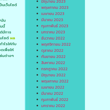
มิถุนายน 2023
็นเว็บไซต์
พฤษภาคม 2023
เมษายน 2023
มีนาคม 2023
พนัน
กุมภาพันธ์ 2023
นี้
มกราคม 2023
ได้มีการ
ธันวาคม 2022
็บไซต์
ผล
ำไรให้กับ
พฤศจิกายน 2022
เพื่อให้
ตุลาคม 2022
ล่นต่างๆ
กันยายน 2022
สิงหาคม 2022
กรกฎาคม 2022
มิถุนายน 2022
พฤษภาคม 2022
เมษายน 2022
มีนาคม 2022
กุมภาพันธ์ 2022
มกราคม 2022