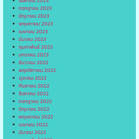
สิงหาคม 2023
กรกฎาคม 2023
มิถุนายน 2023
พฤษภาคม 2023
เมษายน 2023
มีนาคม 2023
กุมภาพันธ์ 2023
มกราคม 2023
ธันวาคม 2022
พฤศจิกายน 2022
ตุลาคม 2022
กันยายน 2022
สิงหาคม 2022
กรกฎาคม 2022
มิถุนายน 2022
พฤษภาคม 2022
เมษายน 2022
มีนาคม 2022