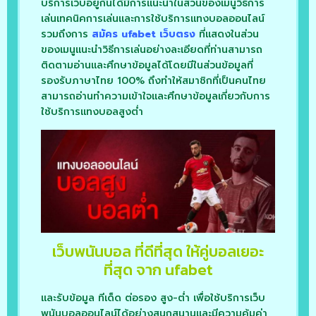
บริการเว็บอยู่กันได้มีการแนะนำในส่วนของเมนูวิธีการ
เล่นเทคนิคการเล่นและการใช้บริการแทงบอลออนไลน์
รวมถึงการ
สมัคร ufabet เว็บตรง
ที่แสดงในส่วน
ของเมนูแนะนำวิธีการเล่นอย่างละเอียดที่ท่านสามารถ
ติดตามอ่านและศึกษาข้อมูลได้โดยมีในส่วนข้อมูลที่
รองรับภาษาไทย 100% ถึงทำให้สมาชิกที่เป็นคนไทย
สามารถอ่านทำความเข้าใจและศึกษาข้อมูลเกี่ยวกับการ
ใช้บริการแทงบอลสูงต่ำ
เว็บพนันบอล ที่ดีที่สุด ให้คู่บอลเยอะ
ที่สุด จาก ufabet
และรับข้อมูล ทีเด็ด ต่อรอง สูง-ต่ำ เพื่อใช้บริการเว็บ
พนันบอลออนไลน์ได้อย่างสนุกสนานและมีความคุ้มค่า