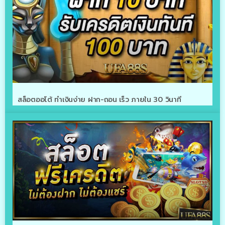
สล็อตออโต้ ทำเงินง่าย ฝาก-ถอน เร็ว ภายใน 30 วินาที