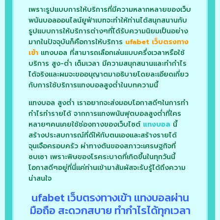
เพราะรูปแบบการให้บริการที่มีความหลากหลายของเว็บ
พนันบอลออนไลน์ยูฟ่าเบทจะทำให้ท่านได้สนุกสนานกับ
รูปแบบการให้บริการต่างๆที่ได้รับความนิยมเป็นอย่าง
มากในปัจจุบันก็คือการให้บริการ
ufabet เว็บตรงทาง
เข้า
แทงบอล ที่สามารถเลือกเล่นแบบครึ่งเวลาหรือใช้
บริการ สูง-ต่ำ เต็มเวลา มีความสนุกสนานและทำกำไร
ได้จริงและผมจะขออนุญาตมาอธิบายโดยละเอียดเกี่ยว
กับการใช้บริการแทงบอลสูงต่ำในบทความนี้
แทงบอล สูงต่ำ เราอยากจะส่งมอบโอกาสดีๆในการทำ
กำไรทำรายได้ จากการแทงพนันฟุตบอลสูงต่ำที่ใคร
หลายๆคนเคยใช้ช่องทางของเว็บไซต์
แทงบอล
นี้
สร้างประสบการณ์ที่ดีให้กับตนเองและสร้างรายได้
จุนเจือครอบครัว ผ่าทางตันของสภาวะเศรษฐกิจที่
ซบเซา เพราะพิษของโรคระบาดที่เกิดขึ้นในทุกวันนี้
โอกาสดีๆอยู่ที่นี่แค่ท่านเข้ามาสัมผัสจะรับรู้ได้ถึงความ
น่าสนใจ
ufabet เว็บตรงทางเข้า แทงบอลผ่าน
มือถือ สะดวกสบาย ทำกำไรได้ทุกเวลา