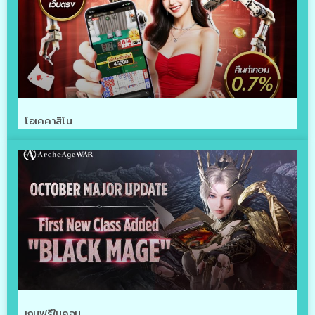
โอเคคาสิโน
เกมฟรีในคอม