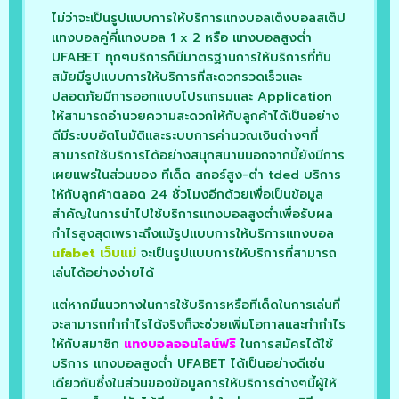
ไม่ว่าจะเป็นรูปแบบการให้บริการแทงบอลเต็งบอลสเต็ป
แทงบอลคู่คี่แทงบอล 1 x 2 หรือ แทงบอลสูงต่ำ
UFABET ทุกๆบริการก็มีมาตรฐานการให้บริการที่ทัน
สมัยมีรูปแบบการให้บริการที่สะดวกรวดเร็วและ
ปลอดภัยมีการออกแบบโปรแกรมและ Application
ให้สามารถอำนวยความสะดวกให้กับลูกค้าได้เป็นอย่าง
ดีมีระบบอัตโนมัติและระบบการคำนวณเงินต่างๆที่
สามารถใช้บริการได้อย่างสนุกสนานนอกจากนี้ยังมีการ
เผยแพร่ในส่วนของ ทีเด็ด สกอร์สูง-ต่ำ tded บริการ
ให้กับลูกค้าตลอด 24 ชั่วโมงอีกด้วยเพื่อเป็นข้อมูล
สำคัญในการนำไปใช้บริการแทงบอลสูงต่ำเพื่อรับผล
กำไรสูงสุดเพราะถึงแม้รูปแบบการให้บริการแทงบอล
ufabet เว็บแม่
จะเป็นรูปแบบการให้บริการที่สามารถ
เล่นได้อย่างง่ายได้
แต่หากมีแนวทางในการใช้บริการหรือทีเด็ดในการเล่นที่
จะสามารถทำกำไรได้จริงก็จะช่วยเพิ่มโอกาสและทำกำไร
ให้กับสมาชิก
แทงบอลออนไลน์ฟรี
ในการสมัครได้ใช้
บริการ แทงบอลสูงต่ำ UFABET ได้เป็นอย่างดีเช่น
เดียวกันซึ่งในส่วนของข้อมูลการให้บริการต่างๆนี้ผู้ให้