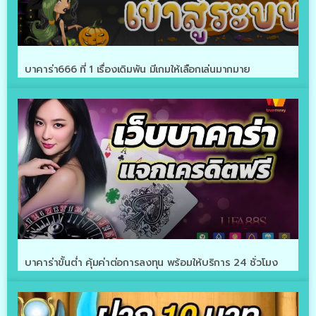
บาคาร่า666 ที่ 1 เรื่องเดิมพัน มีเกมให้เลือกเล่นมากมาย
บาคาร่าขั้นต่ำ คุ้มค่าต่อการลงทุน พร้อมให้บริการ 24 ชั่วโมง